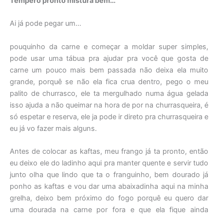
Tempero pronto mistura bem…
Ai já pode pegar um…
pouquinho da carne e começar a moldar super simples,
pode usar uma tábua pra ajudar pra você que gosta de
carne um pouco mais bem passada não deixa ela muito
grande, porquê se não ela fica crua dentro, pego o meu
palito de churrasco, ele ta mergulhado numa água gelada
isso ajuda a não queimar na hora de por na churrasqueira, é
só espetar e reserva, ele ja pode ir direto pra churrasqueira e
eu já vo fazer mais alguns.
Antes de colocar as kaftas, meu frango já ta pronto, então
eu deixo ele do ladinho aqui pra manter quente e servir tudo
junto olha que lindo que ta o franguinho, bem dourado já
ponho as kaftas e vou dar uma abaixadinha aqui na minha
grelha, deixo bem próximo do fogo porquê eu quero dar
uma dourada na carne por fora e que ela fique ainda