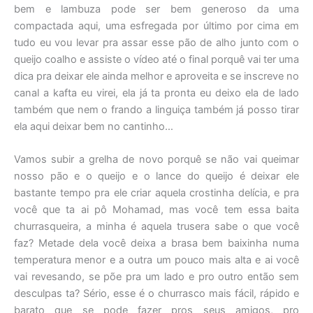
bem e lambuza pode ser bem generoso da uma
compactada aqui, uma esfregada por último por cima em
tudo eu vou levar pra assar esse pão de alho junto com o
queijo coalho e assiste o vídeo até o final porquê vai ter uma
dica pra deixar ele ainda melhor e aproveita e se inscreve no
canal a kafta eu virei, ela já ta pronta eu deixo ela de lado
também que nem o frando a linguiça também já posso tirar
ela aqui deixar bem no cantinho…
Vamos subir a grelha de novo porquê se não vai queimar
nosso pão e o queijo e o lance do queijo é deixar ele
bastante tempo pra ele criar aquela crostinha delícia, e pra
você que ta ai pô Mohamad, mas você tem essa baita
churrasqueira, a minha é aquela trusera sabe o que você
faz? Metade dela você deixa a brasa bem baixinha numa
temperatura menor e a outra um pouco mais alta e ai você
vai revesando, se põe pra um lado e pro outro então sem
desculpas ta? Sério, esse é o churrasco mais fácil, rápido e
barato que se pode fazer pros seus amigos, pro