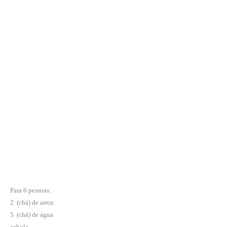
Para 6 pessoas:
2
(chá) de arroz
5
(chá) de água
cebola