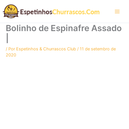
Ir
para
o
conteúdo
Bolinho de Espinafre Assado
|
/ Por
Espetinhos & Churrascos Club
/
11 de setembro de
2020