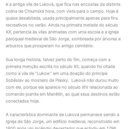
é a antiga vila de Luková, que fica nas encostas da distinta
colina de Chlumská hora, com vista para o campo. Hoje é
quase desabitada, usada principalmente apenas para fins
recreativos no verão. Ainda na primeira metade do século
XX, pertencia às vilas animadas com uma escola e a igreja
paroquial medieval de São Jorge, sombreada por árvores e
arbustos que prosperam no antigo cemitério.
Sua longa história, talvez perto do fim, começa com a
primeira menção escrita no século XII, quando foi citada
como a vila de “Lukow” em uma doação do príncipe
Soběslav ao mosteiro de Plaský. Luková não durou muito
com ele, porque ela aparece no século XIV relacionada ao
comando joanita em Manětín, ao qual seus destinos estão
conectados hoje.
A característica dominante de Luková permanece sendo a
Igreja de São Jorge, um edifício medieval, reconstruído em
1800 após um incêndio devastador que eclodiu em 1796,