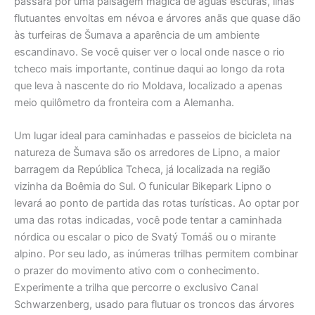
passará por uma paisagem mágica de águas escuras, ilhas
flutuantes envoltas em névoa e árvores anãs que quase dão
às turfeiras de Šumava a aparência de um ambiente
escandinavo. Se você quiser ver o local onde nasce o rio
tcheco mais importante, continue daqui ao longo da rota
que leva à nascente do rio Moldava, localizado a apenas
meio quilômetro da fronteira com a Alemanha.
Um lugar ideal para caminhadas e passeios de bicicleta na
natureza de Šumava são os arredores de Lipno, a maior
barragem da República Tcheca, já localizada na região
vizinha da Boêmia do Sul. O funicular Bikepark Lipno o
levará ao ponto de partida das rotas turísticas. Ao optar por
uma das rotas indicadas, você pode tentar a caminhada
nórdica ou escalar o pico de Svatý Tomáš ou o mirante
alpino. Por seu lado, as inúmeras trilhas permitem combinar
o prazer do movimento ativo com o conhecimento.
Experimente a trilha que percorre o exclusivo Canal
Schwarzenberg, usado para flutuar os troncos das árvores