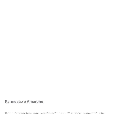
Parmesão e Amarone
Essa é uma harmonização clássica. O queijo parmesão (o