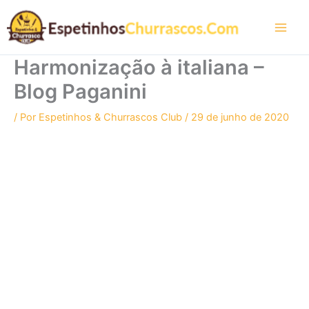
Ir
para
o
conteúdo
Harmonização à italiana –
Blog Paganini
/ Por
Espetinhos & Churrascos Club
/
29 de junho de 2020