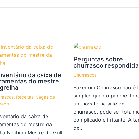
Perguntas sobre
churrasco respondida
nventário da caixa de
Churrascos
rramentas do mestre
grelha
Fazer um Churrasco não é 
simples quanto parece. Par
rascos
,
Receitas
,
Vagas de
um novato na arte do
rego
churrasco, pode ser totalm
nventário da caixa de
complicado e irritante. A ta
ramentas do mestre da
de…
lha Nenhum Mestre do Grill