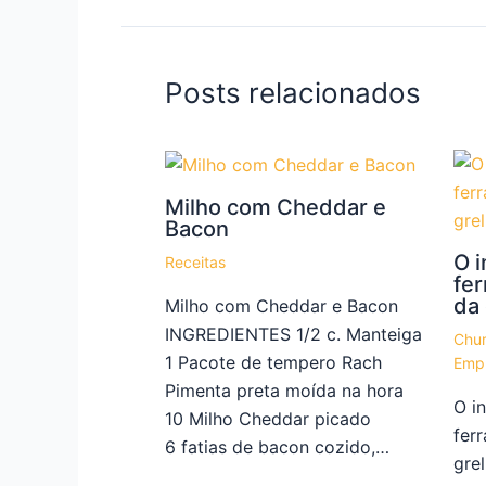
Posts relacionados
Milho com Cheddar e
Bacon
O i
Receitas
fe
da 
Milho com Cheddar e Bacon
INGREDIENTES 1/2 c. Manteiga
Chur
1 Pacote de tempero Rach
Emp
Pimenta preta moída na hora
O i
10 Milho Cheddar picado
fer
6 fatias de bacon cozido,…
gre