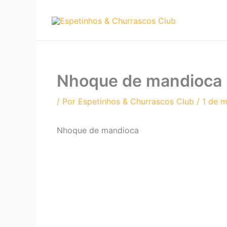
Ir
para
o
conteúdo
Nhoque de mandioca
/ Por
Espetinhos & Churrascos Club
/
1 de 
Nhoque de mandioca