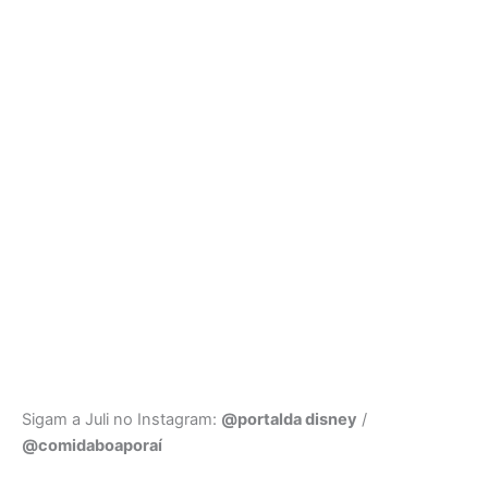
Sigam a Juli no Instagram:
@portalda disney
/
@comidaboaporaí