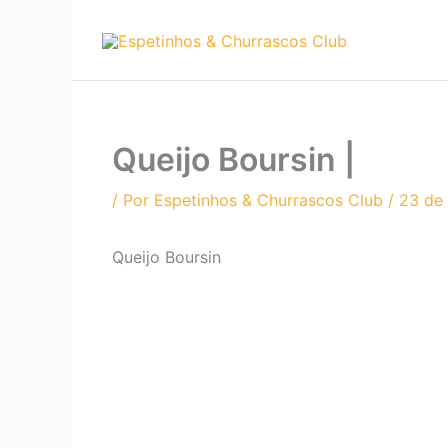
Ir
para
o
conteúdo
Queijo Boursin |
/ Por
Espetinhos & Churrascos Club
/
23 de 
Queijo Boursin