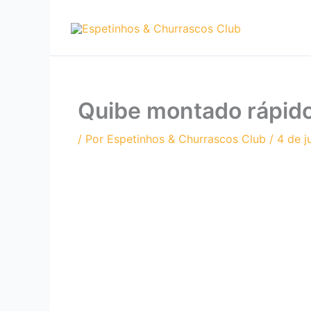
Ir
para
o
conteúdo
Quibe montado rápido 
/ Por
Espetinhos & Churrascos Club
/
4 de j