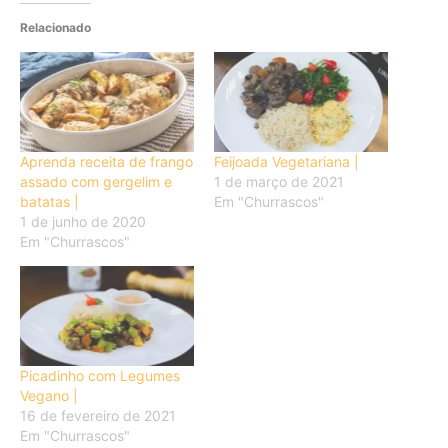
Relacionado
Aprenda receita de frango
Feijoada Vegetariana |
assado com gergelim e
1 de março de 2021
batatas |
Em "Churrascos"
1 de junho de 2020
Em "Churrascos"
Picadinho com Legumes
Vegano |
16 de fevereiro de 2021
Em "Churrascos"