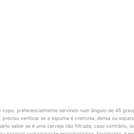
o copo, preferencialmente servindo num ângulo de 45 graus
É preciso verificar se a espuma é cremosa, densa ou espars
rio saber se é uma cerveja não filtrada; caso contrário, 
) ou possível contaminação microbiológica. Finalmente, é pr