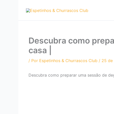
Ir
para
o
conteúdo
Descubra como prepa
casa |
/ Por
Espetinhos & Churrascos Club
/
25 de 
Descubra como preparar uma sessão de deg