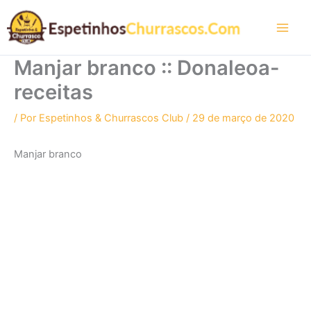
Ir
para
o
conteúdo
Manjar branco :: Donaleoa-
receitas
/ Por
Espetinhos & Churrascos Club
/
29 de março de 2020
Manjar branco