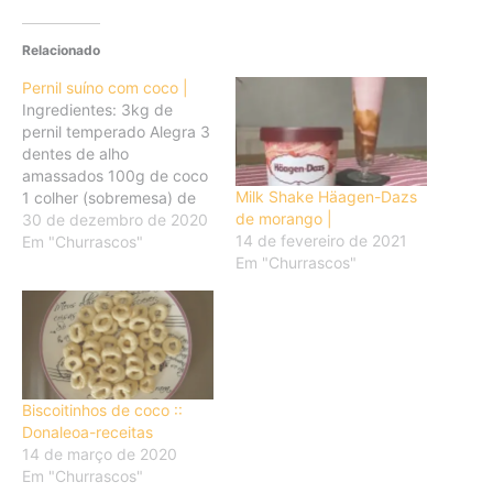
Relacionado
Pernil suíno com coco |
Ingredientes: 3kg de
pernil temperado Alegra 3
dentes de alho
amassados 100g de coco
Milk Shake Häagen-Dazs
1 colher (sobremesa) de
de morango |
orégano 1 xícara de vinho
30 de dezembro de 2020
14 de fevereiro de 2021
branco 2 colheres (sopa)
Em "Churrascos"
Em "Churrascos"
de suco de limão 200ml
leite de coco 1 xícara de
açúcar 1/2 xícara de água
fria Tomilho fresco a gosto
Pimenta-do-reino a…
Biscoitinhos de coco ::
Donaleoa-receitas
14 de março de 2020
Em "Churrascos"