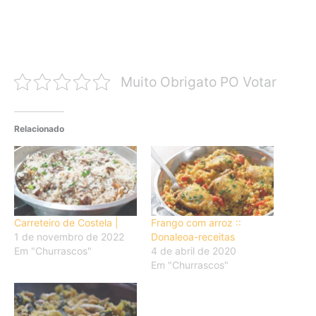
Muito Obrigato PO Votar
Relacionado
Carreteiro de Costela |
Frango com arroz ::
1 de novembro de 2022
Donaleoa-receitas
Em "Churrascos"
4 de abril de 2020
Em "Churrascos"