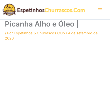
Ir
para
o
conteúdo
Picanha Alho e Óleo |
/ Por
Espetinhos & Churrascos Club
/
4 de setembro de
2020