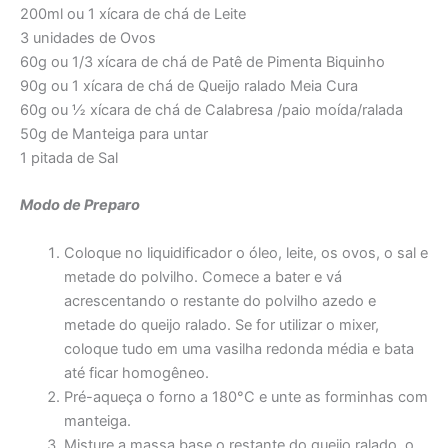
200ml ou 1 xícara de chá de Leite
3 unidades de Ovos
60g ou 1/3 xícara de chá de Patê de Pimenta Biquinho
90g ou 1 xícara de chá de Queijo ralado Meia Cura
60g ou ½ xícara de chá de Calabresa /paio moída/ralada
50g de Manteiga para untar
1 pitada de Sal
Modo de Preparo
Coloque no liquidificador o óleo, leite, os ovos, o sal e
metade do polvilho. Comece a bater e vá
acrescentando o restante do polvilho azedo e
metade do queijo ralado. Se for utilizar o mixer,
coloque tudo em uma vasilha redonda média e bata
até ficar homogêneo.
Pré-aqueça o forno a 180°C e unte as forminhas com
manteiga.
Misture a massa base o restante do queijo ralado, o