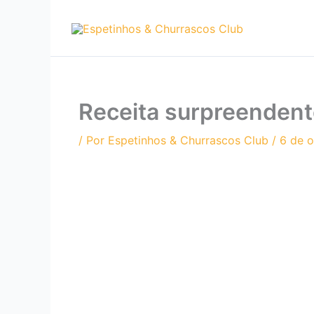
Ir
para
o
conteúdo
Receita surpreendent
/ Por
Espetinhos & Churrascos Club
/
6 de 