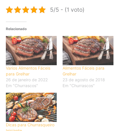
5/5 - (1 voto)
Relacionado
Varios Alimentos Fáceis
Alimentos Fáceis para
para Grelhar
Grelhar
26 de janeiro de 2022
23 de agosto de 2018
Em "Churrascos"
Em "Churrascos"
Dicas para Churrasqueiro
Iniciante