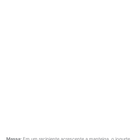
Massa:
Em um recipiente acrescente a manteiga, o iogurte,