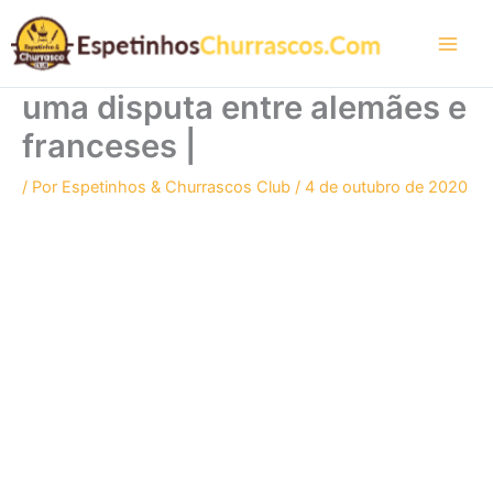
Ir
para
o
conteúdo
uma disputa entre alemães e
franceses |
/ Por
Espetinhos & Churrascos Club
/
4 de outubro de 2020