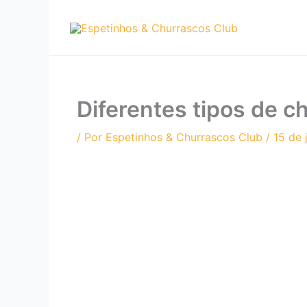
Ir
para
o
conteúdo
Diferentes tipos de ch
/ Por
Espetinhos & Churrascos Club
/
15 de 