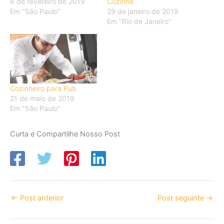
6 de fevereiro de 2019
Cozinha
Em "São Paulo"
29 de janeiro de 2019
Em "Rio de Janeiro"
Cozinheiro para Pub
21 de maio de 2019
Em "São Paulo"
Curta e Compartilhe Nosso Post
←
Post anterior
Post seguinte
→