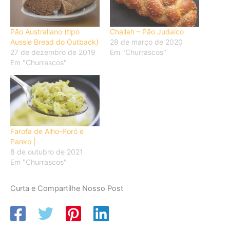
Pão Australiano (tipo
Challah – Pão Judaico
Aussie Bread do Outback)
28 de março de 2020
27 de dezembro de 2019
Em "Churrascos"
Em "Churrascos"
Farofa de Alho-Poró e
Panko |
8 de outubro de 2021
Em "Churrascos"
Curta e Compartilhe Nosso Post