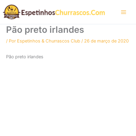
Ir
para
o
conteúdo
Pão preto irlandes
/ Por
Espetinhos & Churrascos Club
/
26 de março de 2020
Pão preto irlandes