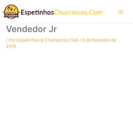
Ir
para
o
conteúdo
Vendedor Jr
/ Por
Espetinhos & Churrascos Club
/
6 de fevereiro de
2019